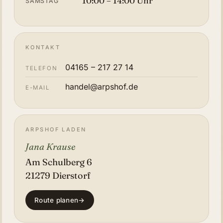
10:00 – 14:00 Uhr
SAMSTAG
KONTAKT
04165 – 217 27 14
TELEFON
handel
@
arpshof.de
E-MAIL
ARPSHOF LADEN
Jana Krause
Am Schulberg 6
21279 Dierstorf
Route planen
→