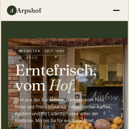
Arps
hof
A
DEMETER · SEIT 1985
HOFLADEN
Erntefrisch,
vom
Hof.
Brot aus der Backstube, Gemüse vom Feld,
Käse und Trockenwaren – dazu heißer Kaffee,
Kuchen und die Ladenterrasse unter der
Kastanie. Mo bis Sa für euch geöffnet.