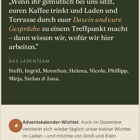
„Wenn ihr gemütlich bei uns sitzt,
euren Kaffee trinkt und Laden und
Terrasse durch euer
Dasein und eure
Gespräche
zu einem Treffpunkt macht
– dann wissen wir, wofür wir hier
arbeiten."
DAS LADENTEAM
Steffi, Ingrid, MoonSun, Helena, Nicole, Phillipp,
Mirja, Stefan
&
Jana.
Adventskalender-Wichtel.
Auch im Dezember
✦
versteckt sich wieder täglich unser kleiner Wichtel
im Laden – und möchte von Groß und Klein